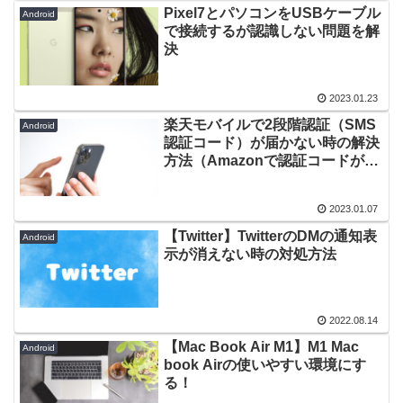
Pixel7とパソコンをUSBケーブル
Android
で接続するが認識しない問題を解
決
2023.01.23
楽天モバイルで2段階認証（SMS
Android
認証コード）が届かない時の解決
方法（Amazonで認証コードが届
かない）
2023.01.07
【Twitter】TwitterのDMの通知表
Android
示が消えない時の対処方法
2022.08.14
【Mac Book Air M1】M1 Mac
Android
book Airの使いやすい環境にす
る！