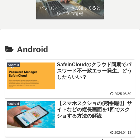
パソコン・スマホの知ってると
役に立つ情報
Android
SafeinCloudのクラウド同期でパ
Android
スワード不一致エラー発生。どう
したらいい？
2025.08.30
【スマホスクショの便利機能】サ
Android
イトなどの縦長画面を1回でスク
ショする方法の解説
2024.04.13