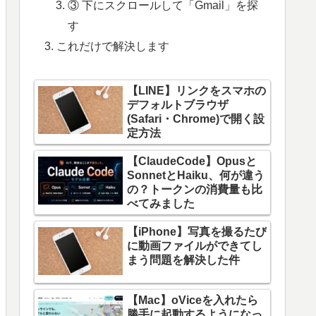
③ 下にスクロールして「Gmail」を探
す
これだけで解決します
【LINE】リンクをスマホの
デフォルトブラウザ
(Safari・Chrome)で開く設
定方法
【ClaudeCode】Opusと
SonnetとHaiku、何が違う
の？トークンの消費量も比
べてみました
【iPhone】写真を撮るたび
に動画ファイルができてし
まう問題を解決した件
【Mac】oViceを入れたら
勝手に起動するようになっ