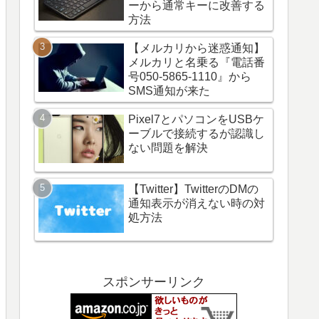
ーから通常キーに改善する
方法
【メルカリから迷惑通知】
メルカリと名乗る『電話番
号050-5865-1110』から
SMS通知が来た
Pixel7とパソコンをUSBケ
ーブルで接続するが認識し
ない問題を解決
【Twitter】TwitterのDMの
通知表示が消えない時の対
処方法
スポンサーリンク