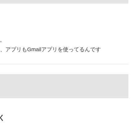
す。
アプリもGmailアプリを使ってるんです
く